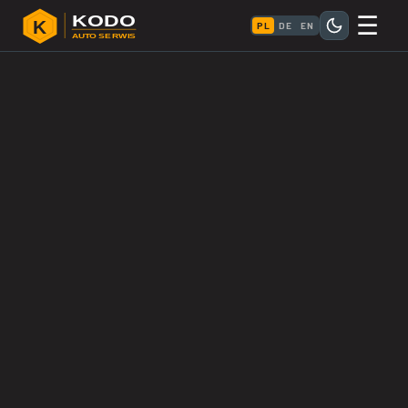
☰
KODO
K
PL
DE
EN
AUTO SERWIS