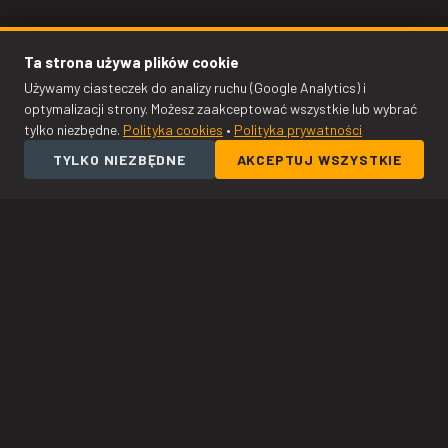
KODO Asystent
Online — odpowiadamy natychmiast
Ta strona używa plików cookie
Używamy ciasteczek do analizy ruchu (Google Analytics) i
optymalizacji strony. Możesz zaakceptować wszystkie lub wybrać
tylko niezbędne.
Polityka cookies
•
Polityka prywatności
TYLKO NIEZBĘDNE
AKCEPTUJ WSZYSTKIE
15+
LAT DOŚWIADCZENIA
150 000+
ZADOWOLONYCH KLIENTÓW