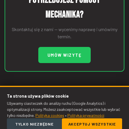
Potrzebujesz pomocy
mechanika?
Skontaktuj się z nami — wycenimy naprawę i umówimy
termin.
UMÓW WIZYTĘ
Ta strona używa plików cookie
Używamy ciasteczek do analizy ruchu (Google Analytics) i
optymalizacji strony. Możesz zaakceptować wszystkie lub wybrać
© 2009–2026 KODO Auto Serwis — Kodo Krzysztof Drapiewski.
tylko niezbędne.
Polityka cookies
•
Polityka prywatności
Wszelkie prawa zastrzeżone.
TYLKO NIEZBĘDNE
AKCEPTUJ WSZYSTKIE
Usługi
Oferta
Galeria
Kontakt
Zadzwoń