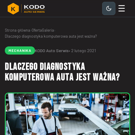
☰
KODO
K
AUTO SERWIS
Strona główna
›
Oferta
Galeria
›
Dlaczego diagnostyka komputerowa auta jest ważna?
KODO Auto Serwis
• 2 lutego 2021
MECHANIKA
Dlaczego diagnostyka
komputerowa auta jest ważna?