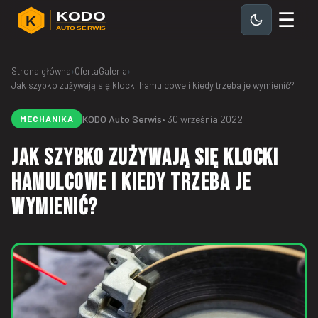
☰
KODO
K
AUTO SERWIS
Strona główna
›
Oferta
Galeria
›
Jak szybko zużywają się klocki hamulcowe i kiedy trzeba je wymienić?
KODO Auto Serwis
• 30 września 2022
MECHANIKA
Jak szybko zużywają się klocki
hamulcowe i kiedy trzeba je
wymienić?