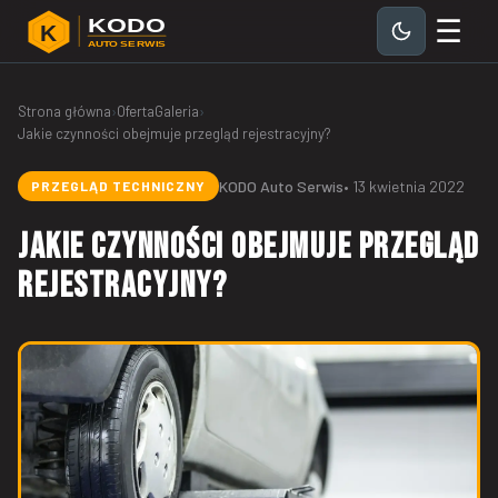
☰
KODO
K
AUTO SERWIS
Strona główna
›
Oferta
Galeria
›
Jakie czynności obejmuje przegląd rejestracyjny?
KODO Auto Serwis
• 13 kwietnia 2022
PRZEGLĄD TECHNICZNY
Jakie czynności obejmuje przegląd
rejestracyjny?