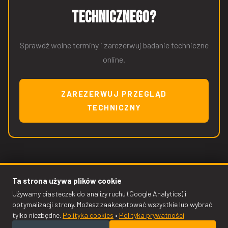
technicznego?
Sprawdź wolne terminy i zarezerwuj badanie techniczne
online.
ZAREZERWUJ PRZEGLĄD
TECHNICZNY
Ta strona używa plików cookie
Używamy ciasteczek do analizy ruchu (Google Analytics) i
optymalizacji strony. Możesz zaakceptować wszystkie lub wybrać
© 2009–2026 KODO Auto Serwis — Kodo Krzysztof Drapiewski.
tylko niezbędne.
Polityka cookies
•
Polityka prywatności
Wszelkie prawa zastrzeżone.