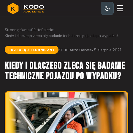
☰
KODO
K
AUTO SERWIS
Strona główna
›
Oferta
Galeria
›
Kiedy i dlaczego zleca się badanie techniczne pojazdu po wypadku?
KODO Auto Serwis
• 5 sierpnia 2021
PRZEGLĄD TECHNICZNY
Kiedy i dlaczego zleca się badanie
techniczne pojazdu po wypadku?