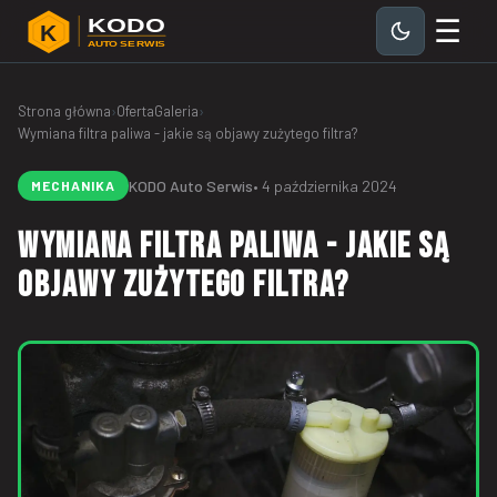
☰
KODO
K
AUTO SERWIS
Strona główna
›
Oferta
Galeria
›
Wymiana filtra paliwa - jakie są objawy zużytego filtra?
KODO Auto Serwis
• 4 października 2024
MECHANIKA
Wymiana filtra paliwa - jakie są
objawy zużytego filtra?