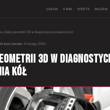
USŁUGI
O NAS
OFERTA
GALERIA
ia
›
Zalety geometrii 3D w diagnostyce ustawienia kół
O Auto Serwis
• 14 lutego 2024
eometrii 3D w diagnostyc
ia kół