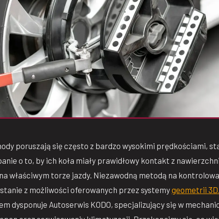
y poruszają się często z bardzo wysokimi prędkościami, st
banie o to, by ich koła miały prawidłowy kontakt z nawierzchnią
na właściwym torze jazdy. Niezawodną metodą na kontrolowan
zystanie z możliwości oferowanych przez systemy
geometrii 3D
m dysponuje Autoserwis KODO, specjalizujący się w mechani