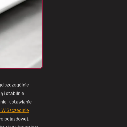
ąd szczególnie
 i stabilnie
ie i ustawianie
. W Szczecinie
ce pojazdowej,