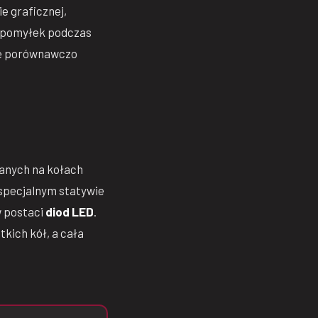
e graficznej,
 pomyłek podczas
ię porównawczo
nych na kołach
specjalnym statywie
w postaci
diod LED
.
kich kół, a cała