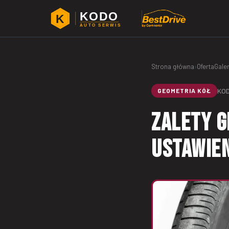
KODO
K
AUTO SERWIS
Strona główna
›
Oferta
Galer
KOD
GEOMETRIA KÓŁ
Zalety g
ustawien