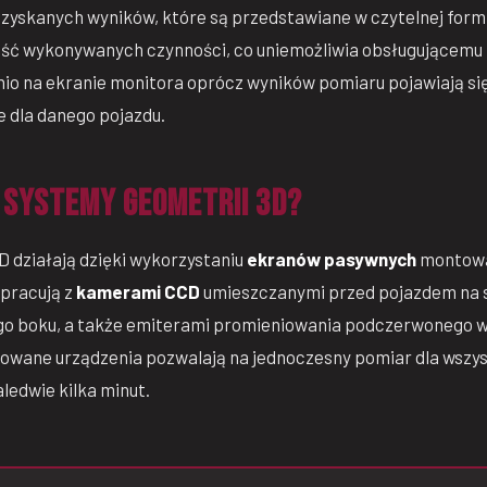
zyskanych wyników, które są przedstawiane w czytelnej formi
ść wykonywanych czynności, co uniemożliwia obsługującemu
io na ekranie monitora oprócz wyników pomiaru pojawiają s
dla danego pojazdu.
 systemy geometrii 3D?
 działają dzięki wykorzystaniu
ekranów pasywnych
montowa
łpracują z
kamerami CCD
umieszczanymi przed pojazdem na 
jego boku, a także emiterami promieniowania podczerwonego 
owane urządzenia pozwalają na jednoczesny pomiar dla wszyst
ledwie kilka minut.