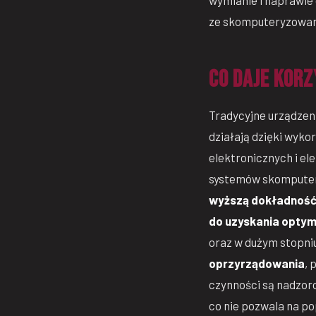
wymianie i naprawie 
ze skomputeryzowan
Co daje kor
Tradycyjne urządzeni
działają dzięki wyk
elektronicznych i e
systemów skomputer
wyższą dokładnoś
do uzyskania optym
oraz w dużym stopni
oprzyrządowania
, 
czynności są nadzo
co nie pozwala na po