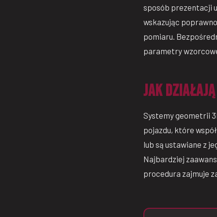
sposób prezentacji u
wskazując poprawno
pomiaru. Bezpośredn
parametry wzorcowe 
Jak działają
Systemy geometrii 3D
pojazdu, które wspó
lub są ustawiane z 
Najbardziej zaawans
procedura zajmuje za