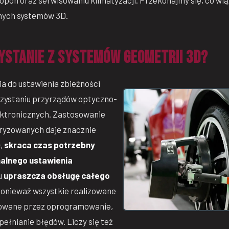
opon oraz serwisowaniu klimatyzacji. Przekonajmy się, co wią
ych systemów 3D.
zystanie z systemów geometrii 3D?
a do ustawienia zbieżności
orzystaniu przyrządów optyczno-
lektronicznych. Zastosowanie
yzowanych daje znacznie
ć
,
skraca czas potrzebny
alnego ustawienia
u
upraszcza obsługę całego
ponieważ wszystkie realizowane
rowane przez oprogramowanie,
pełnianie błędów. Liczy się też