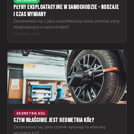
MECHANIKA
Płyny eksploatacyjne w samochodzie - rodzaje
i czas wymiany
Zastanawiasz się, z jaką częstotliwością należy zmieniać płyny
eksploatacyjne w samochodzie?
31 MARCA 2023
GEOMETRIA KÓŁ
Czym właściwie jest geometria kół?
Zastanawiasz się, jakie czynniki wpływają na właściwą
geometrię kół?