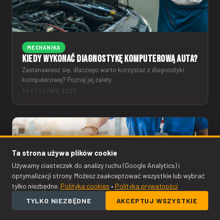
MECHANIKA
Kiedy wykonać diagnostykę komputerową auta?
Zastanawiasz się, dlaczego warto korzystać z diagnostyki
komputerowej? Poznaj jej zalety.
30 STYCZNIA 2023
Ta strona używa plików cookie
Używamy ciasteczek do analizy ruchu (Google Analytics) i
optymalizacji strony. Możesz zaakceptować wszystkie lub wybrać
tylko niezbędne.
Polityka cookies
•
Polityka prywatności
TYLKO NIEZBĘDNE
AKCEPTUJ WSZYSTKIE