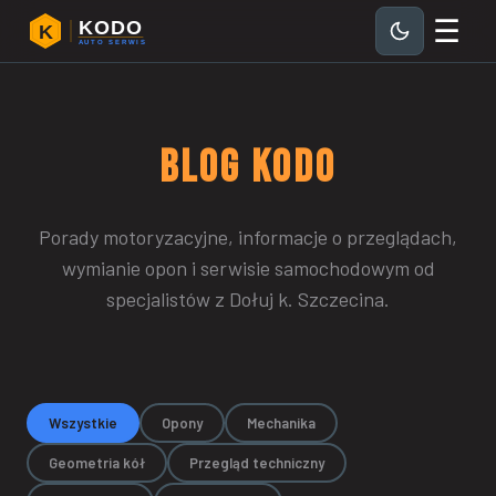
☰
KODO
K
AUTO SERWIS
BLOG
KODO
Porady motoryzacyjne, informacje o przeglądach,
wymianie opon i serwisie samochodowym od
specjalistów z Dołuj k. Szczecina.
Wszystkie
Opony
Mechanika
Geometria kół
Przegląd techniczny