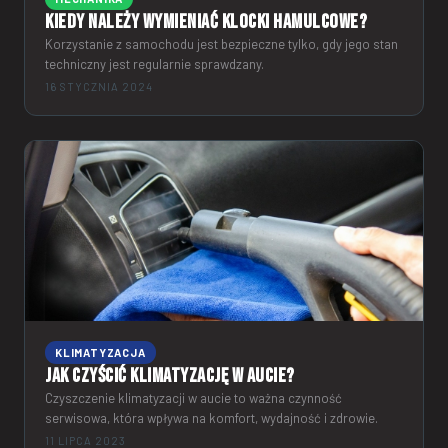
Kiedy należy wymieniać klocki hamulcowe?
Korzystanie z samochodu jest bezpieczne tylko, gdy jego stan
techniczny jest regularnie sprawdzany.
16 STYCZNIA 2024
KLIMATYZACJA
Jak czyścić klimatyzację w aucie?
Czyszczenie klimatyzacji w aucie to ważna czynność
serwisowa, która wpływa na komfort, wydajność i zdrowie.
11 LIPCA 2023