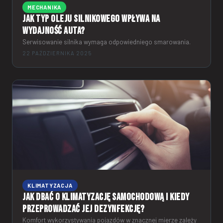
MECHANIKA
Jak typ oleju silnikowego wpływa na
wydajność auta?
Serwisowanie silnika wymaga odpowiedniego smarowania.
22 PAŹDZIERNIKA 2025
KLIMATYZACJA
Jak dbać o klimatyzację samochodową i kiedy
przeprowadzać jej dezynfekcję?
Komfort wykorzystywania pojazdów w znacznej mierze zależy