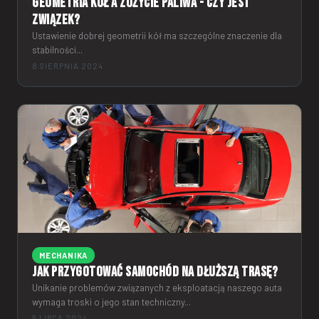
Geometria kół a zużycie paliwa - czy jest
związek?
Ustawienie dobrej geometrii kół ma szczególne znaczenie dla
stabilności...
8 SIERPNIA 2024
MECHANIKA
Jak przygotować samochód na dłuższą trasę?
Unikanie problemów związanych z eksploatacją naszego auta
wymaga troski o jego stan techniczny...
5 LIPCA 2024