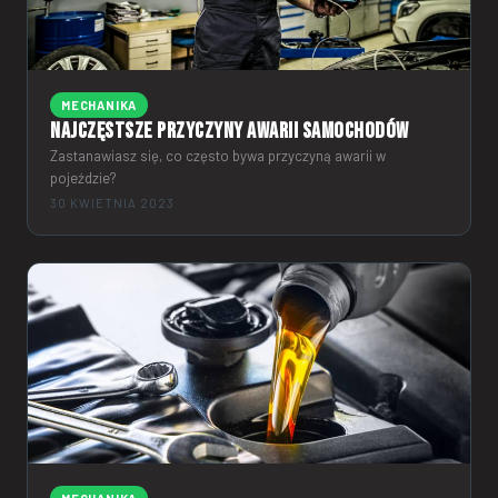
MECHANIKA
Najczęstsze przyczyny awarii samochodów
Zastanawiasz się, co często bywa przyczyną awarii w
pojeździe?
30 KWIETNIA 2023